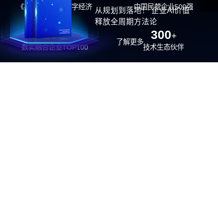
《福布斯》中国数字经济
中国民营企业500强
从规划到落地！ 企业AI价值
100强
释放全周期方法论
26
300
位
+
了解更多
数实融合企业TOP100
技术生态伙伴